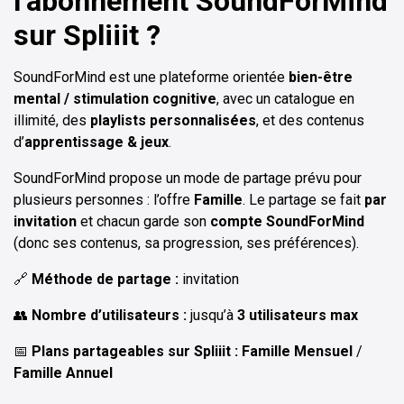
l’abonnement
SoundForMind
sur Spliiit ?
SoundForMind est une plateforme orientée
bien-être
mental / stimulation cognitive
, avec un catalogue en
illimité, des
playlists personnalisées
, et des contenus
d’
apprentissage & jeux
.
SoundForMind propose un mode de partage prévu pour
plusieurs personnes : l’offre
Famille
. Le partage se fait
par
invitation
et chacun garde son
compte SoundForMind
(donc ses contenus, sa progression, ses préférences).
🔗
Méthode de partage :
invitation
👥
Nombre d’utilisateurs :
jusqu’à
3 utilisateurs max
📅
Plans partageables sur Spliiit :
Famille Mensuel
/
Famille Annuel