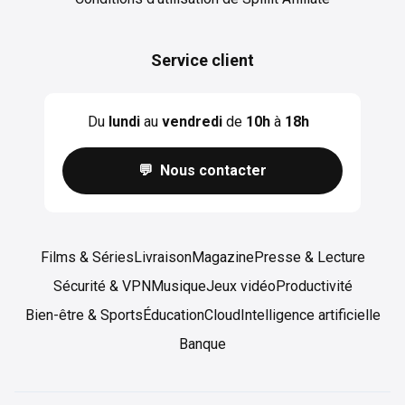
Service client
Du
lundi
au
vendredi
de
10h
à
18h
💬 Nous contacter
Films & Séries
Livraison
Magazine
Presse & Lecture
Sécurité & VPN
Musique
Jeux vidéo
Productivité
Bien-être & Sports
Éducation
Cloud
Intelligence artificielle
Banque