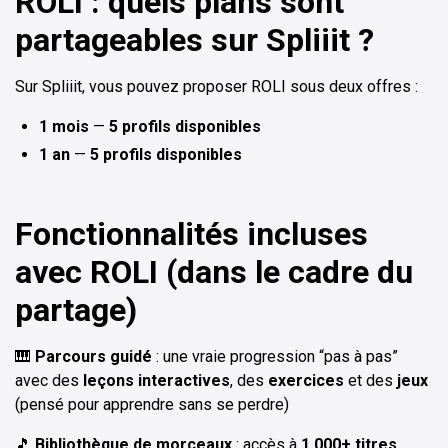
ROLI : quels plans sont
partageables sur Spliiit ?
Sur Spliiit, vous pouvez proposer ROLI sous deux offres :
1 mois
—
5 profils disponibles
1 an
—
5 profils disponibles
Fonctionnalités incluses
avec ROLI (dans le cadre du
partage)
🎹
Parcours guidé
: une vraie progression “pas à pas”
avec des
leçons interactives
, des
exercices
et des
jeux
(pensé pour apprendre sans se perdre)
🎵
Bibliothèque de morceaux
: accès à
1 000+ titres