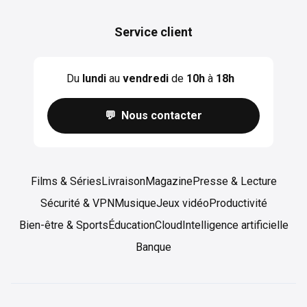
Service client
Du
lundi
au
vendredi
de
10h
à
18h
💬 Nous contacter
Films & Séries
Livraison
Magazine
Presse & Lecture
Sécurité & VPN
Musique
Jeux vidéo
Productivité
Bien-être & Sports
Éducation
Cloud
Intelligence artificielle
Banque