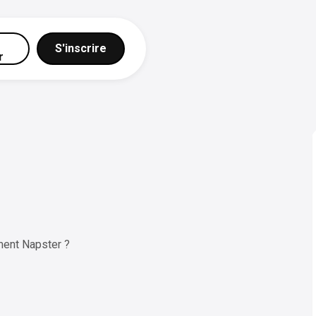
S'inscrire
r
ent Napster ?