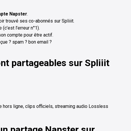
mpte Napster
.
ir trouvé ses co-abonnés sur Spliiit.
(c’est l’erreur n°1).
son compte pour être actif.
reçue ? spam ? bon email ?
nt partageables sur Spliiit
 hors ligne, clips officiels, streaming audio Lossless
 un partage Napster sur