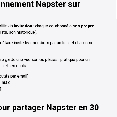
onnement Napster sur
iiit via
invitation
: chaque co-abonné a
son propre
sts, son historique).
iétaire invite les membres par un lien, et chacun se
aire garde une vue sur les places : pratique pour un
s et les oublis.
outés par email)
s max
)
our partager Napster en 30