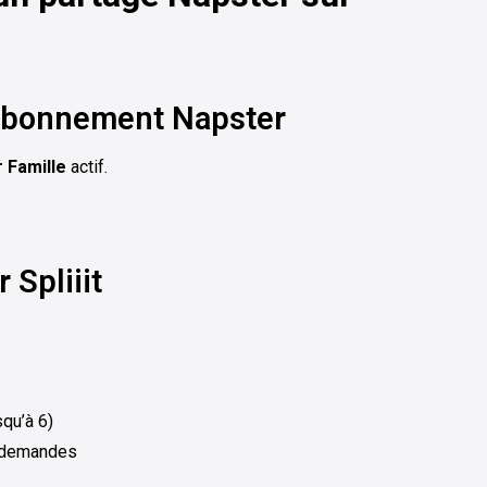
 abonnement Napster
 Famille
actif.
 Spliiit
qu’à 6)
s demandes