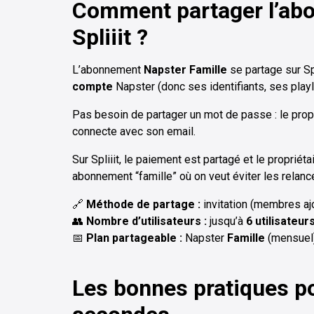
Comment partager l’ab
Spliiit ?
L’abonnement
Napster Famille
se partage sur Spl
compte
Napster (donc ses identifiants, ses playli
Pas besoin de partager un mot de passe : le propr
connecte avec son email.
Sur Spliiit, le paiement est partagé et le propriét
abonnement “famille” où on veut éviter les relance
🔗
Méthode de partage :
invitation (membres aj
👥
Nombre d’utilisateurs :
jusqu’à
6 utilisateur
📅
Plan partageable :
Napster
Famille
(mensuel
Les bonnes pratiques p