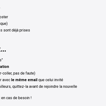
…
pster
ique)
es sont déjà prises
z…
s”
tation
r-coller, pas de faute)
er avec
le même email
que celui invité
lleurs, quittez-la avant de rejoindre la nouvelle
t
en cas de besoin !