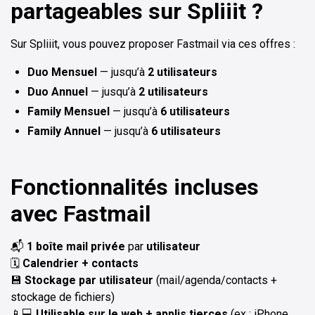
partageables sur Spliiit ?
Sur Spliiit, vous pouvez proposer Fastmail via ces offres :
Duo Mensuel
— jusqu’à
2 utilisateurs
Duo Annuel
— jusqu’à
2 utilisateurs
Family Mensuel
— jusqu’à
6 utilisateurs
Family Annuel
— jusqu’à
6 utilisateurs
Fonctionnalités incluses
avec Fastmail
📬
1 boîte mail privée
par
utilisateur
🗓️
Calendrier + contacts
💾
Stockage par utilisateur
(mail/agenda/contacts +
stockage de fichiers)
📱💻
Utilisable sur le web + applis tierces
(ex : iPhone