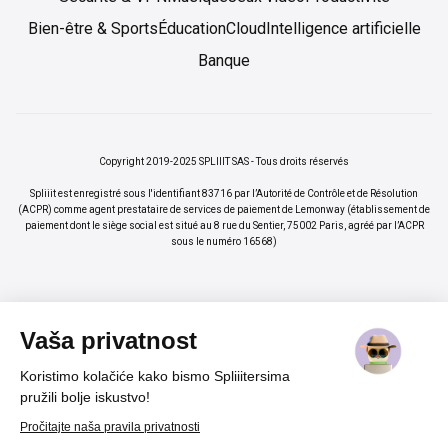
Bien-être & Sports
Éducation
Cloud
Intelligence artificielle
Banque
Copyright 2019-2025 SPLIIIT SAS - Tous droits réservés
Spliiit est enregistré sous l'identifiant 83716 par l’Autorité de Contrôle et de Résolution
(ACPR) comme agent prestataire de services de paiement de Lemonway (établissement de
paiement dont le siège social est situé au 8 rue du Sentier, 75002 Paris, agréé par l’ACPR
sous le numéro 16568)
Vaša privatnost
Koristimo kolačiće kako bismo Spliiitersima
×
Vos abonnements jusqu'à -70%
Rejoindre
pružili bolje iskustvo!
%
Pročitajte naša pravila privatnosti