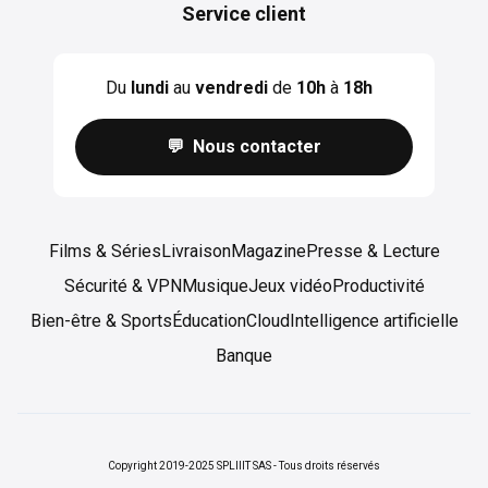
Service client
Du
lundi
au
vendredi
de
10h
à
18h
💬 Nous contacter
Films & Séries
Livraison
Magazine
Presse & Lecture
Sécurité & VPN
Musique
Jeux vidéo
Productivité
Bien-être & Sports
Éducation
Cloud
Intelligence artificielle
Banque
Copyright 2019-2025 SPLIIIT SAS - Tous droits réservés