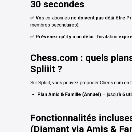
30 secondes
✅
Vo
s co-abonnés
ne doivent pas déjà être 
membres secondaires).
✅
Prévenez qu’il y a un délai
: l’invitation
expir
Chess.com : quels plans
Spliiit ?
Sur Spliiit, vous pouvez proposer Chess.com en ta
Plan Amis & Famille (Annuel)
— jusqu’à
6 ut
Fonctionnalités inclus
(Diamant via Amis & Fam