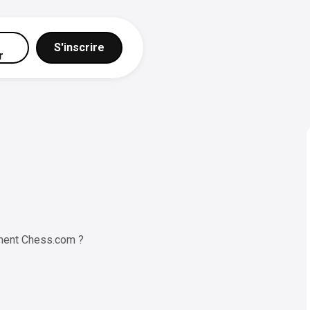
S'inscrire
r
ment Chess.com ?