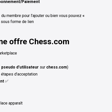
bonnement/Paiement
o
du membre pour l’ajouter ou bien vous pouvez
«
on sous forme de lien
une offre Chess.com
arketplace
e
pseudo d’utilisateur
sur
chess.com
)
es étapes d’acceptation
nt
✅
place apparaît