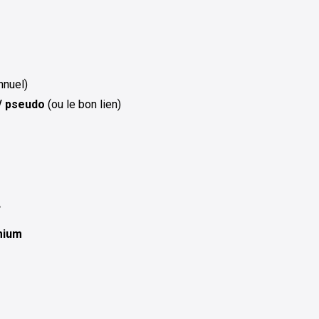
nnuel)
/ pseudo
(ou le bon lien)
…
mium