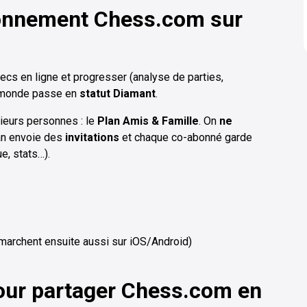
onnement Chess.com sur
cs en ligne et progresser (analyse de parties,
le monde passe en
statut Diamant
.
ieurs personnes : le
Plan Amis & Famille
. On
ne
plan envoie des
invitations
et chaque co-abonné garde
ue, stats…).
 marchent ensuite aussi sur iOS/Android)
our partager Chess.com en