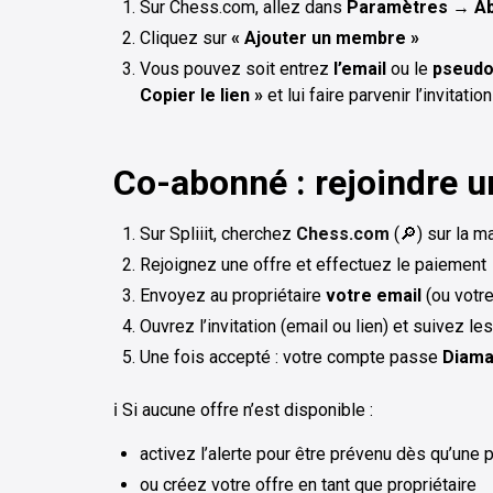
Sur Chess.com, allez dans
Paramètres
→
A
Cliquez sur
« Ajouter un membre »
Vous pouvez soit entrez
l’email
ou le
pseud
Copier le lien »
et lui faire parvenir l’invitati
Co-abonné : rejoindre 
Sur Spliiit, cherchez
Chess.com
(🔎) sur la m
Rejoignez une offre et effectuez le paiement
Envoyez au propriétaire
votre email
(ou votr
Ouvrez l’invitation (email ou lien) et suivez l
Une fois accepté : votre compte passe
Diama
ℹ️ Si aucune offre n’est disponible :
activez l’alerte pour être prévenu dès qu’une 
ou créez votre offre en tant que propriétaire