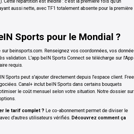
. Cette répartition est inédite : c'est la première fois qu'un
payant aussi nette, avec TF1 totalement absente pour la première
IN Sports pour le Mondial ?
igne sur beinsports.com. Renseignez vos coordonnées, vos donné
ès validation. L'app beIN Sports Connect se télécharge sur l'App
ire requis.
N Sports peut s'ajouter directement depuis l'espace client. Free
gociées. Canal+ inclut beIN Sports dans certains bouquets
imiser le coût mensuel selon votre situation. Notre dossier sur
options.
r le tarif complet ?
Le co-abonnement permet de diviser le
ec d'autres utilisateurs vérifiés.
Découvrez comment ça