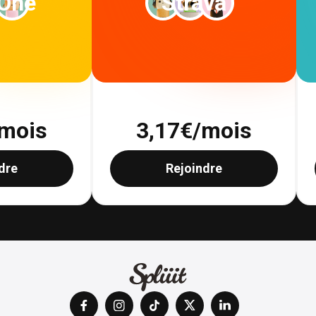
 One
Strava
mois
3,17
€/mois
dre
Rejoindre