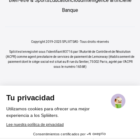
Bien-être & Sports
Éducation
Cloud
Intelligence artificielle
Banque
Copyright 2019-2025 SPLIIIT SAS - Tous droits réservés
Spliiit est enregistré sous l'identifiant 83716 par l’Autorité de Contrôle et de Résolution
(ACPR) comme agent prestataire de services de paiement de Lemonway (établissement de
paiement dont le siège social est situé au 8 rue du Sentier, 75002 Paris, agréé par l’ACPR
sous le numéro 16568)
Tu privacidad
Utilizamos cookies para ofrecer una mejor
×
Vos abonnements jusqu'à -70%
Rejoindre
experiencia a los Spliiiters.
%
Lee nuestra política de privacidad
Consentimientos certificados por
Cadeau pour nos lecteurs
Cookies