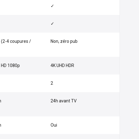
✓
✓
 (2-4 coupures /
Non, zéro pub
l HD 1080p
4K UHD HDR
2
n
24h avant TV
n
Oui