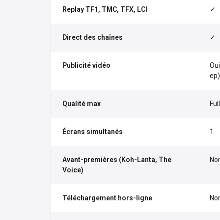
Replay TF1, TMC, TFX, LCI
✓
Direct des chaînes
✓
Publicité vidéo
Oui
ep)
Qualité max
Ful
Écrans simultanés
1
Avant-premières (Koh-Lanta, The
No
Voice)
Téléchargement hors-ligne
No