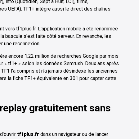
), info (Quotidien, Sept à Huit, LCI), films,
es UEFA). TF1+ intègre aussi le direct des chaînes
t vers tf1plus.fr. L'application mobile a été renommée
 la bascule s'est faite côté serveur. En revanche, les
er une reconnexion.
nère encore 1,22 million de recherches Google par mois
ur « tf1+ » selon les données Semrush. Deux ans après
m. TF1 l'a compris et n'a jamais désindexé les anciennes
ers la fiche TF1+ équivalente en 301 pour capter cette
eplay gratuitement sans
 d'ouvrir
tf1plus.fr
dans un navigateur ou de lancer