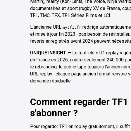
Martin), reality (Koh-Lanta, The Voice, Ninja Warrior
documentaires et sport (rugby XV de France, coup
TF1, TMC, TFX, TF1 Séries Films et LCI.
L'ancienne URL
redirige automatiquemen
mytf1.fr
et mise à jour fin 2023 : pas besoin de réinstaller,
favoris enregistrés avant 2024 peuvent nécessit
UNIQUE INSIGHT
— Le mot-clé « tf1 replay » gé
en France en 2026, contre seulement 240 000 po
le rebranding, le public tape toujours l'ancien no
URL replay : chaque page ancien format renvoie v
demande résiduelle.
Comment regarder TF1 r
s'abonner ?
Pour regarder TF1 en replay gratuitement, il suffit