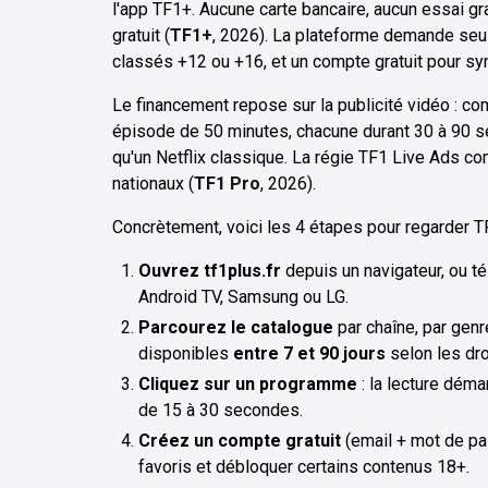
l'app TF1+. Aucune carte bancaire, aucun essai gra
gratuit (
TF1+
, 2026). La plateforme demande se
classés +12 ou +16, et un compte gratuit pour syn
Le financement repose sur la publicité vidéo : 
épisode de 50 minutes, chacune durant 30 à 90 se
qu'un Netflix classique. La régie TF1 Live Ads 
nationaux (
TF1 Pro
, 2026).
Concrètement, voici les 4 étapes pour regarder TF
Ouvrez tf1plus.fr
depuis un navigateur, ou té
Android TV, Samsung ou LG.
Parcourez le catalogue
par chaîne, par genr
disponibles
entre 7 et 90 jours
selon les dro
Cliquez sur un programme
: la lecture déma
de 15 à 30 secondes.
Créez un compte gratuit
(email + mot de pa
favoris et débloquer certains contenus 18+.