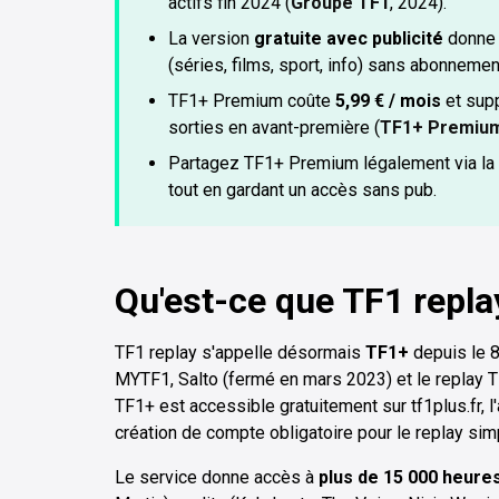
actifs fin 2024 (
Groupe TF1
, 2024).
La version
gratuite avec publicité
donne 
(séries, films, sport, info) sans abonnemen
TF1+ Premium coûte
5,99 € / mois
et supp
sorties en avant-première (
TF1+ Premiu
Partagez TF1+ Premium légalement via la
tout en gardant un accès sans pub.
Qu'est-ce que TF1 repla
TF1 replay s'appelle désormais
TF1+
depuis le 8
MYTF1, Salto (fermé en mars 2023) et le replay 
TF1+ est accessible gratuitement sur tf1plus.fr, 
création de compte obligatoire pour le replay sim
Le service donne accès à
plus de 15 000 heur