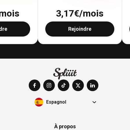
mois
3,17
€/mois
dre
Rejoindre
Espagnol
À propos