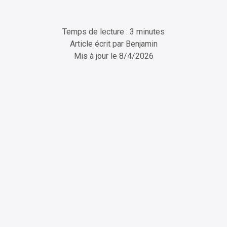
Temps de lecture : 3 minutes
Article écrit par
Benjamin
Mis à jour le
8/4/2026
ChatGPT
Perplexity