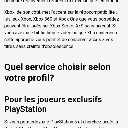
demeure relativement restreint et n'évolue que lentement.
Xbox, de son côté, met l'accent sur la rétrocompatibilité :
les jeux Xbox, Xbox 360 et Xbox One que vous possédez
peuvent être joués sur Xbox Series X/S sans surcoût. Si
vous avez une bibliothèque vidéoludique Xbox antérieure,
cette approche vous permet de conserver accès à vos
titres sans crainte d'obsolescence.
Quel service choisir selon
votre profil?
Pour les joueurs exclusifs
PlayStation
Si vous possédez une PlayStation 5 et cherchez accès à