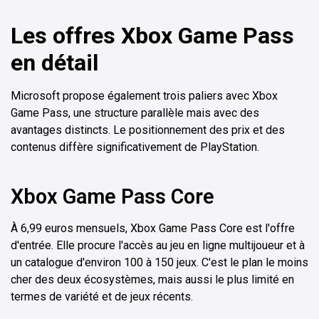
Les offres Xbox Game Pass
en détail
Microsoft propose également trois paliers avec Xbox
Game Pass, une structure parallèle mais avec des
avantages distincts. Le positionnement des prix et des
contenus diffère significativement de PlayStation.
Xbox Game Pass Core
À 6,99 euros mensuels, Xbox Game Pass Core est l'offre
d'entrée. Elle procure l'accès au jeu en ligne multijoueur et à
un catalogue d'environ 100 à 150 jeux. C'est le plan le moins
cher des deux écosystèmes, mais aussi le plus limité en
termes de variété et de jeux récents.