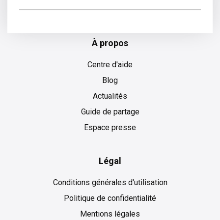
Espagnol
À propos
Centre d'aide
Blog
Actualités
Guide de partage
Espace presse
Légal
Conditions générales d'utilisation
Politique de confidentialité
Mentions légales