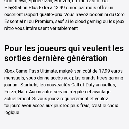
God of War, Spider-Man, Horizon, ou The Last of Us,
PlayStation Plus Extra à 13,99 euros par mois offre un
excellent rapport qualité-prix. Vous n'avez besoin ni du Core
Essential ni du Premium, sauf si le cloud gaming ou les jeux
rétro vous intéressent véritablement.
Pour les joueurs qui veulent les
sorties dernière génération
Xbox Game Pass Ultimate, malgré son coût de 17,99 euros
mensuels, vous donne accès aux plus grands titres gaming
jour un : Starfield, les nouveautés Call of Duty annuelles,
Forza, Halo. Aucun autre service n'égale cet avantage
actuellement. Si vous jouez régulièrement et voulez
toujours avoir accès aux jeux les plus frais, c'est le choix
logique.