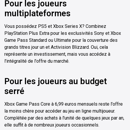
Pour les joueurs
multiplateformes
Vous possédez PS5 et Xbox Series X? Combinez
PlayStation Plus Extra pour les exclusivités Sony et Xbox
Game Pass Standard ou Ultimate pour la couverture des
grands titres jour un et Activision Blizzard. Oui, cela
représente un investissement, mais vous accédez à
l'intégralité de l'offre du marché.
Pour les joueurs au budget
serré
Xbox Game Pass Core à 6,99 euros mensuels reste l'offre
la moins chère pour accéder au jeu en ligne multijoueur.
Complétée par des achats à l'unité de quelques jeux par an,
elle suffit à de nombreux joueurs occasionnels.