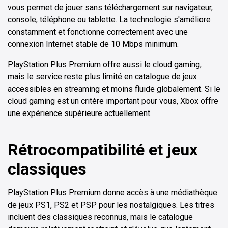
vous permet de jouer sans téléchargement sur navigateur,
console, téléphone ou tablette. La technologie s'améliore
constamment et fonctionne correctement avec une
connexion Internet stable de 10 Mbps minimum.
PlayStation Plus Premium offre aussi le cloud gaming,
mais le service reste plus limité en catalogue de jeux
accessibles en streaming et moins fluide globalement. Si le
cloud gaming est un critère important pour vous, Xbox offre
une expérience supérieure actuellement.
Rétrocompatibilité et jeux
classiques
PlayStation Plus Premium donne accès à une médiathèque
de jeux PS1, PS2 et PSP pour les nostalgiques. Les titres
incluent des classiques reconnus, mais le catalogue