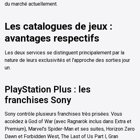
du marché actuellement.
Les catalogues de jeux :
avantages respectifs
Les deux services se distinguent principalement par la
nature de leurs exclusivités et l'approche des sorties jour
un.
PlayStation Plus : les
franchises Sony
Sony contrôle plusieurs franchises très prisées. Vous
accédez à God of War (avec Ragnarök inclus dans Extra et
Premium), Marvel's Spider-Man et ses suites, Horizon Zero
Dawn et Forbidden West, The Last of Us Part I, Gran