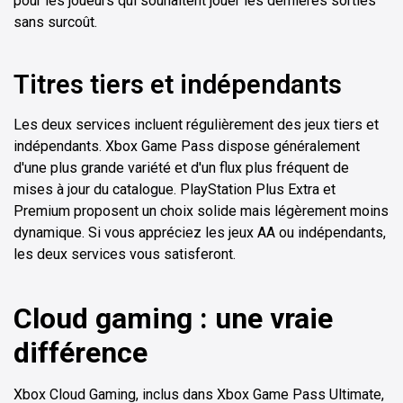
pour les joueurs qui souhaitent jouer les dernières sorties
sans surcoût.
Titres tiers et indépendants
Les deux services incluent régulièrement des jeux tiers et
indépendants. Xbox Game Pass dispose généralement
d'une plus grande variété et d'un flux plus fréquent de
mises à jour du catalogue. PlayStation Plus Extra et
Premium proposent un choix solide mais légèrement moins
dynamique. Si vous appréciez les jeux AA ou indépendants,
les deux services vous satisferont.
Cloud gaming : une vraie
différence
Xbox Cloud Gaming, inclus dans Xbox Game Pass Ultimate,