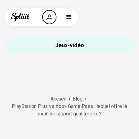
Jeux-vidéo
Accueil
Blog
PlayStation Plus vs Xbox Game Pass : lequel offre le
meilleur rapport qualité-prix ?