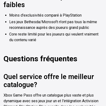
faibles
Moins d'exclusivités comparé à PlayStation
Les jeux Bethesda/Microsoft n'ont pas tous la même
reconnaissance auprès des joueurs grand public
Core reste limité pour les joueurs qui veulent vraiment
du contenu varié
Questions fréquentes
Quel service offre le meilleur
catalogue?
Xbox Game Pass offre un catalogue plus vaste et plus
dynamique avec ses jeux jour un et l'intégration Activision