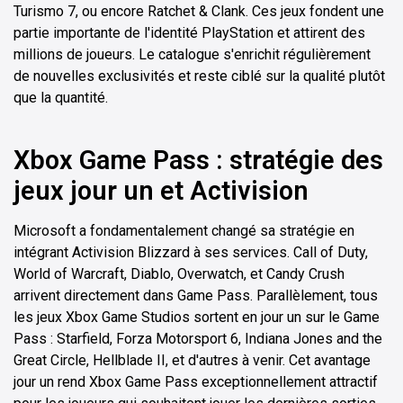
Turismo 7, ou encore Ratchet & Clank. Ces jeux fondent une
partie importante de l'identité PlayStation et attirent des
millions de joueurs. Le catalogue s'enrichit régulièrement
de nouvelles exclusivités et reste ciblé sur la qualité plutôt
que la quantité.
Xbox Game Pass : stratégie des
jeux jour un et Activision
Microsoft a fondamentalement changé sa stratégie en
intégrant Activision Blizzard à ses services. Call of Duty,
World of Warcraft, Diablo, Overwatch, et Candy Crush
arrivent directement dans Game Pass. Parallèlement, tous
les jeux Xbox Game Studios sortent en jour un sur le Game
Pass : Starfield, Forza Motorsport 6, Indiana Jones and the
Great Circle, Hellblade II, et d'autres à venir. Cet avantage
jour un rend Xbox Game Pass exceptionnellement attractif