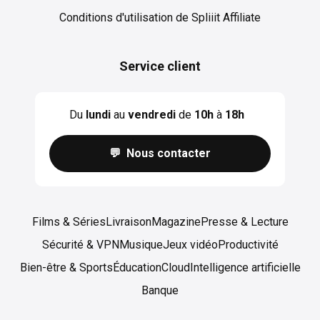
Cookies
Conditions d'utilisation de Spliiit Affiliate
Service client
Du
lundi
au
vendredi
de
10h
à
18h
💬 Nous contacter
Films & Séries
Livraison
Magazine
Presse & Lecture
Sécurité & VPN
Musique
Jeux vidéo
Productivité
Bien-être & Sports
Éducation
Cloud
Intelligence artificielle
Banque