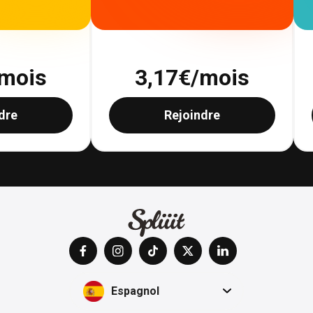
mois
3,17
€/mois
dre
Rejoindre
Espagnol