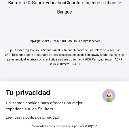
Bien-être & Sports
Éducation
Cloud
Intelligence artificielle
Banque
Copyright 2019-2025 SPLIIIT SAS - Tous droits réservés
Spliiit est enregistré sous l'identifiant 83716 par l’Autorité de Contrôle et de Résolution
(ACPR) comme agent prestataire de services de paiement de Lemonway (établissement de
paiement dont le siège social est situé au 8 rue du Sentier, 75002 Paris, agréé par l’ACPR
sous le numéro 16568)
Tu privacidad
Utilizamos cookies para ofrecer una mejor
×
Vos abonnements jusqu'à -70%
Rejoindre
experiencia a los Spliiiters.
%
Lee nuestra política de privacidad
Consentimientos certificados por
Cadeau pour nos lecteurs