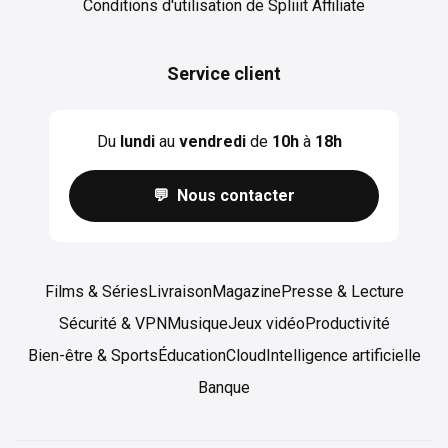
Conditions d'utilisation de Spliiit Affiliate
Service client
Du
lundi
au
vendredi
de
10h
à
18h
💬 Nous contacter
Films & Séries
Livraison
Magazine
Presse & Lecture
Sécurité & VPN
Musique
Jeux vidéo
Productivité
Bien-être & Sports
Éducation
Cloud
Intelligence artificielle
Banque