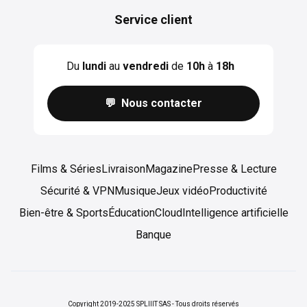
Service client
Du
lundi
au
vendredi
de
10h
à
18h
💬 Nous contacter
Films & Séries
Livraison
Magazine
Presse & Lecture
Sécurité & VPN
Musique
Jeux vidéo
Productivité
Bien-être & Sports
Éducation
Cloud
Intelligence artificielle
Banque
Copyright 2019-2025 SPLIIIT SAS - Tous droits réservés