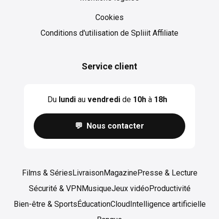
Cookies
Cookies
Conditions d'utilisation de Spliiit Affiliate
Service client
Du
lundi
au
vendredi
de
10h
à
18h
💬 Nous contacter
Films & Séries
Livraison
Magazine
Presse & Lecture
Sécurité & VPN
Musique
Jeux vidéo
Productivité
Bien-être & Sports
Éducation
Cloud
Intelligence artificielle