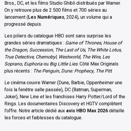
Bros., DC, et les films Studio Ghibli distribués par Warner.
On y retrouve plus de 2 500 films et 700 séries au
lancement (
Les Numériques
, 2024), un volume qui a
progressé depuis.
Les piliers du catalogue HBO sont sans surprise les
grandes séries dramatiques :
Game of Thrones
,
House of
the Dragon
,
Succession
,
The Last of Us
,
The White Lotus
,
True Detective
,
Chernobyl
,
Westworld
,
The Wire
,
Les
Soprano
,
Euphoria
ou
Big Little Lies
. Côté Max Originals
plus récents :
The Penguin
,
Dune: Prophecy
,
The Pitt
.
Le cinéma couvre Warner (Dune, Barbie, Oppenheimer une
fois la fenêtre salle passée), DC (Batman, Superman,
Joker), New Line et les franchises Harry Potter/Lord of the
Rings. Les documentaires Discovery et HGTV complètent
l'offre. Notre article dédié aux
avis HBO Max 2026
détaille
les forces et faiblesses du catalogue.