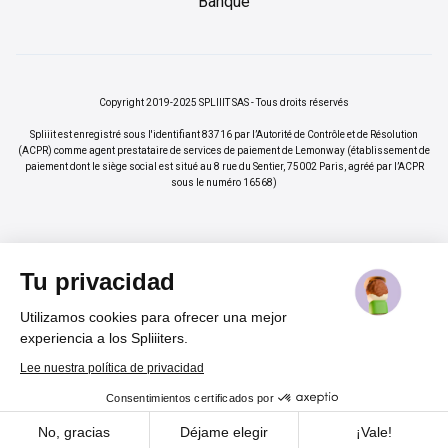
Banque
Copyright 2019-2025 SPLIIIT SAS - Tous droits réservés
Spliiit est enregistré sous l'identifiant 83716 par l’Autorité de Contrôle et de Résolution
(ACPR) comme agent prestataire de services de paiement de Lemonway (établissement de
paiement dont le siège social est situé au 8 rue du Sentier, 75002 Paris, agréé par l’ACPR
sous le numéro 16568)
Tu privacidad
Utilizamos cookies para ofrecer una mejor
×
Vos abonnements jusqu'à -70%
Rejoindre
experiencia a los Spliiiters.
%
Lee nuestra política de privacidad
Consentimientos certificados por
Cadeau pour nos lecteurs
Cookies
No, gracias
Déjame elegir
¡Vale!
Un code promo
-20 %