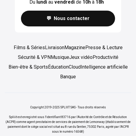
Du
lundi
au
vendredi
de
10h
à
18h
💬 Nous contacter
Films & Séries
Livraison
Magazine
Presse & Lecture
Sécurité & VPN
Musique
Jeux vidéo
Productivité
Bien-être & Sports
Éducation
Cloud
Intelligence artificielle
Banque
Copyright 2019-2025 SPLIIIT SAS - Tous droits réservés
Spliiit est enregistré sous l'identifiant 83716 par l’Autorité de Contrôle et de Résolution
(ACPR) comme agent prestataire de services de paiement de Lemonway (établissement de
paiement dont le siège social est situé au 8 rue du Sentier, 75002 Paris, agréé par l’ACPR
sous le numéro 16568)