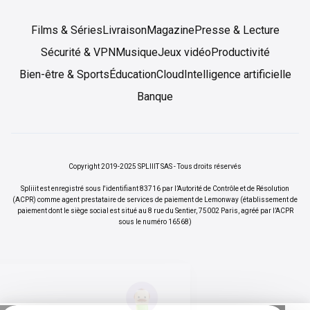
Films & Séries
Livraison
Magazine
Presse & Lecture
Sécurité & VPN
Musique
Jeux vidéo
Productivité
Bien-être & Sports
Éducation
Cloud
Intelligence artificielle
Banque
Copyright 2019-2025 SPLIIIT SAS - Tous droits réservés
Spliiit est enregistré sous l'identifiant 83716 par l’Autorité de Contrôle et de Résolution
(ACPR) comme agent prestataire de services de paiement de Lemonway (établissement de
paiement dont le siège social est situé au 8 rue du Sentier, 75002 Paris, agréé par l’ACPR
sous le numéro 16568)
Tu privacidad