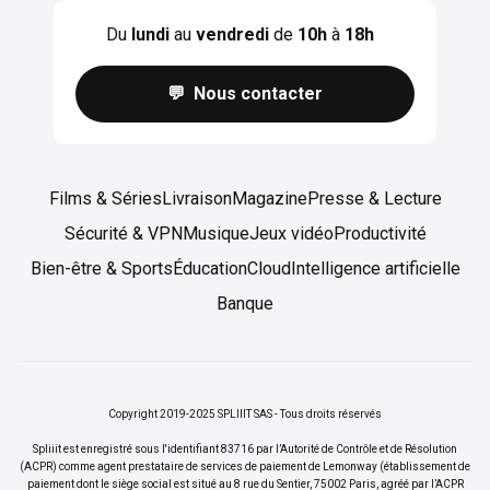
Du
lundi
au
vendredi
de
10h
à
18h
💬 Nous contacter
Films & Séries
Livraison
Magazine
Presse & Lecture
Sécurité & VPN
Musique
Jeux vidéo
Productivité
Bien-être & Sports
Éducation
Cloud
Intelligence artificielle
Banque
Copyright 2019-2025 SPLIIIT SAS - Tous droits réservés
Spliiit est enregistré sous l'identifiant 83716 par l’Autorité de Contrôle et de Résolution
(ACPR) comme agent prestataire de services de paiement de Lemonway (établissement de
paiement dont le siège social est situé au 8 rue du Sentier, 75002 Paris, agréé par l’ACPR