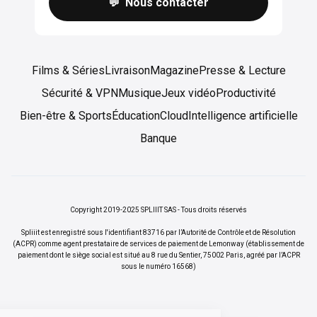
💬 Nous contacter
Films & Séries
Livraison
Magazine
Presse & Lecture
Sécurité & VPN
Musique
Jeux vidéo
Productivité
Bien-être & Sports
Éducation
Cloud
Intelligence artificielle
Banque
Copyright 2019-2025 SPLIIIT SAS - Tous droits réservés
Spliiit est enregistré sous l'identifiant 83716 par l’Autorité de Contrôle et de Résolution
(ACPR) comme agent prestataire de services de paiement de Lemonway (établissement de
paiement dont le siège social est situé au 8 rue du Sentier, 75002 Paris, agréé par l’ACPR
sous le numéro 16568)