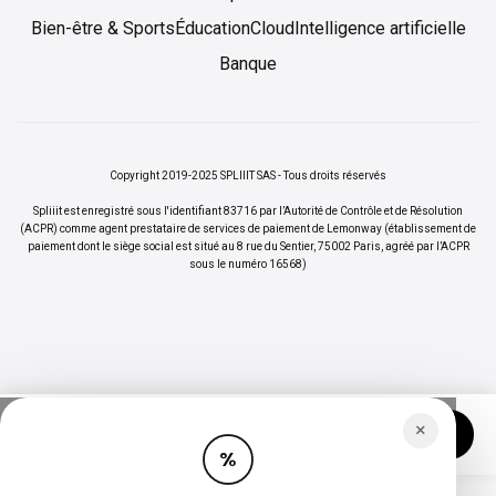
Bien-être & Sports
Éducation
Cloud
Intelligence artificielle
Banque
Copyright 2019-2025 SPLIIIT SAS - Tous droits réservés
Spliiit est enregistré sous l'identifiant 83716 par l’Autorité de Contrôle et de Résolution
(ACPR) comme agent prestataire de services de paiement de Lemonway (établissement de
paiement dont le siège social est situé au 8 rue du Sentier, 75002 Paris, agréé par l’ACPR
sous le numéro 16568)
×
Vos abonnements jusqu'à -70%
Rejoindre
%