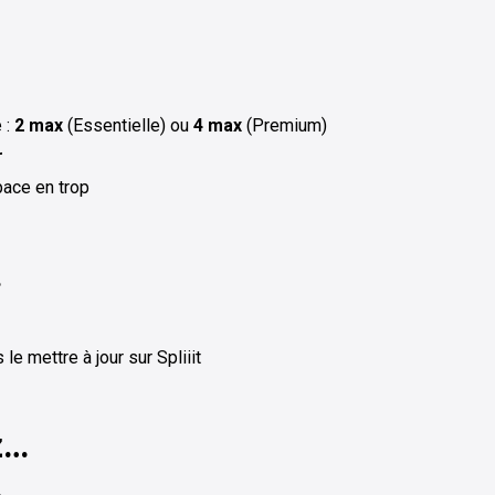
 :
2 max
(Essentielle) ou
4 max
(Premium)
r
ace en trop
…
e mettre à jour sur Spliiit
z…