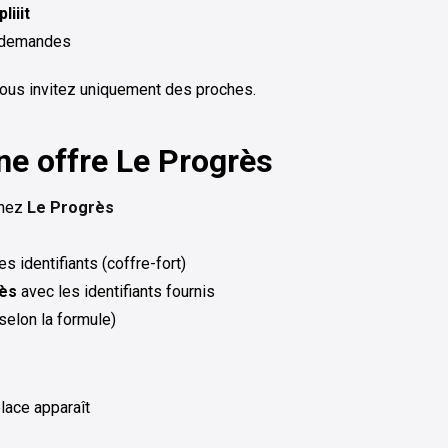
liiit
s demandes
vous invitez uniquement des proches.
ne offre Le Progrès
chez
Le Progrès
s identifiants (coffre-fort)
ès
avec les identifiants fournis
selon la formule)
place apparaît