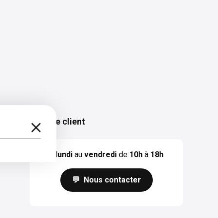
Service client
Du
lundi
au
vendredi
de
10h
à
18h
💬 Nous contacter