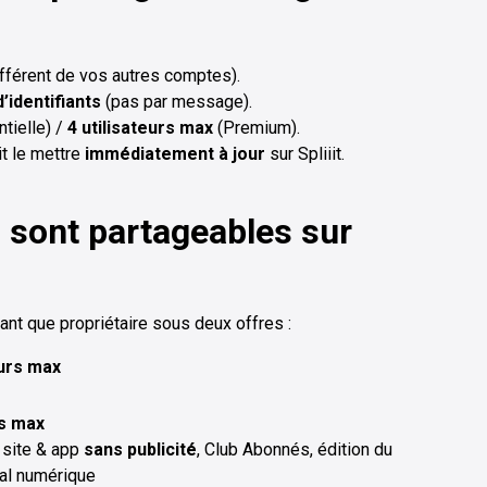
fférent de vos autres comptes).
’identifiants
(pas par message).
tielle) /
4 utilisateurs max
(Premium).
it le mettre
immédiatement à jour
sur Spliiit.
s sont partageables sur
ant que propriétaire sous deux offres :
eurs max
rs max
, site & app
sans publicité
, Club Abonnés, édition du
nal numérique