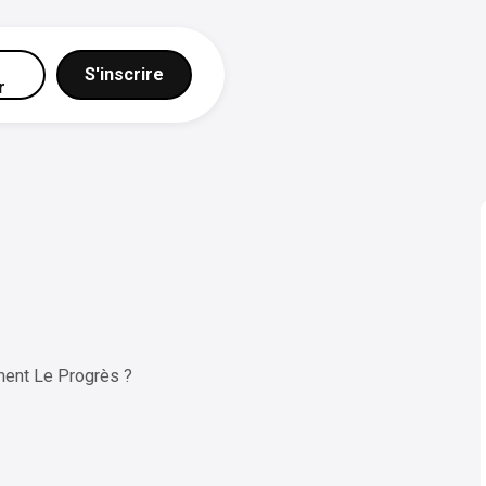
S'inscrire
r
ent Le Progrès ?