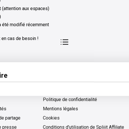
p
rt (attention aux espaces)
)
 a été modifié récemment
t
en cas de besoin !
pos
Légal
re
 d'aide
Conditions générales d'utilisation
Politique de confidentialité
ités
Mentions légales
de partage
Cookies
Cookies
e presse
Conditions d'utilisation de Spliiit Affiliate