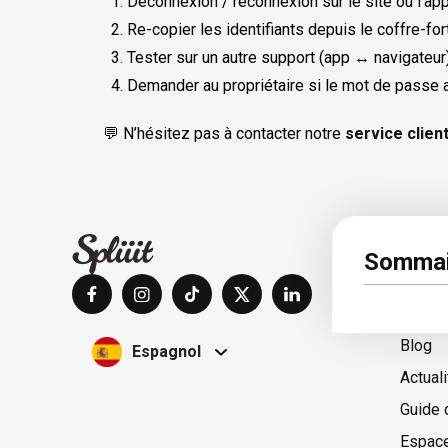
Déconnexion / reconnexion sur le site ou l’ap
Re-copier les identifiants depuis le coffre-fo
Tester sur un autre support (app ↔︎ navigateur
Demander au propriétaire si le mot de passe
💬 N’hésitez pas à contacter notre
service clien
À pro
Sommai
Centre
Blog
Espagnol
Actual
Guide 
Espac