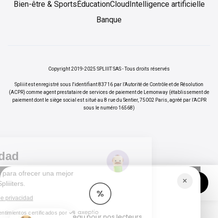
Bien-être & Sports
Éducation
Cloud
Intelligence artificielle
Banque
Copyright 2019-2025 SPLIIIT SAS - Tous droits réservés
Spliiit est enregistré sous l'identifiant 83716 par l’Autorité de Contrôle et de Résolution
(ACPR) comme agent prestataire de services de paiement de Lemonway (établissement de
paiement dont le siège social est situé au 8 rue du Sentier, 75002 Paris, agréé par l’ACPR
sous le numéro 16568)
Tu privacidad
Utilizamos cookies para ofrecer una mejor
×
Vos abonnements jusqu'à -70%
Rejoindre
experiencia a los Spliiiters.
%
Lee nuestra política de privacidad
Consentimientos certificados por
Cadeau pour nos lecteurs