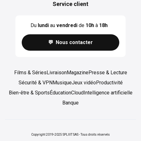
Service client
Du
lundi
au
vendredi
de
10h
à
18h
💬 Nous contacter
Films & Séries
Livraison
Magazine
Presse & Lecture
Sécurité & VPN
Musique
Jeux vidéo
Productivité
Bien-être & Sports
Éducation
Cloud
Intelligence artificielle
Banque
Copyright 2019-2025 SPLIIIT SAS - Tous droits réservés