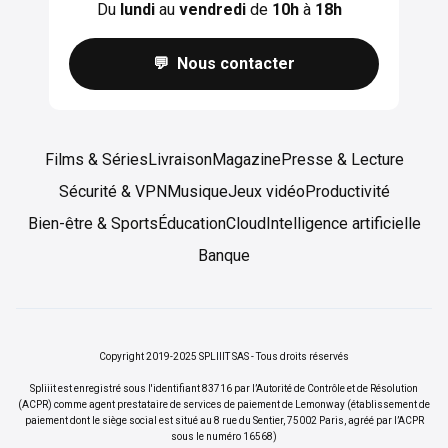
Du
lundi
au
vendredi
de
10h
à
18h
💬 Nous contacter
Films & Séries
Livraison
Magazine
Presse & Lecture
Sécurité & VPN
Musique
Jeux vidéo
Productivité
Bien-être & Sports
Éducation
Cloud
Intelligence artificielle
Banque
Copyright 2019-2025 SPLIIIT SAS - Tous droits réservés
Spliiit est enregistré sous l'identifiant 83716 par l’Autorité de Contrôle et de Résolution
(ACPR) comme agent prestataire de services de paiement de Lemonway (établissement de
paiement dont le siège social est situé au 8 rue du Sentier, 75002 Paris, agréé par l’ACPR
sous le numéro 16568)