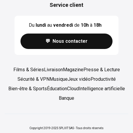
Service client
Du
lundi
au
vendredi
de
10h
à
18h
💬 Nous contacter
Films & Séries
Livraison
Magazine
Presse & Lecture
Sécurité & VPN
Musique
Jeux vidéo
Productivité
Bien-être & Sports
Éducation
Cloud
Intelligence artificielle
Banque
Copyright 2019-2025 SPLIIIT SAS - Tous droits réservés