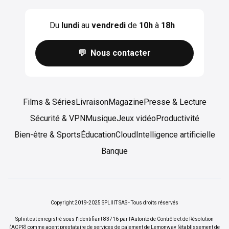
Du
lundi
au
vendredi
de
10h
à
18h
💬 Nous contacter
Films & Séries
Livraison
Magazine
Presse & Lecture
Sécurité & VPN
Musique
Jeux vidéo
Productivité
Bien-être & Sports
Éducation
Cloud
Intelligence artificielle
Banque
Copyright 2019-2025 SPLIIIT SAS - Tous droits réservés
Spliiit est enregistré sous l'identifiant 83716 par l’Autorité de Contrôle et de Résolution
(ACPR) comme agent prestataire de services de paiement de Lemonway (établissement de