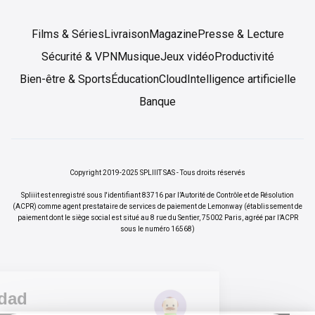
Films & Séries
Livraison
Magazine
Presse & Lecture
Sécurité & VPN
Musique
Jeux vidéo
Productivité
Bien-être & Sports
Éducation
Cloud
Intelligence artificielle
Banque
Copyright 2019-2025 SPLIIIT SAS - Tous droits réservés
Spliiit est enregistré sous l'identifiant 83716 par l’Autorité de Contrôle et de Résolution
(ACPR) comme agent prestataire de services de paiement de Lemonway (établissement de
paiement dont le siège social est situé au 8 rue du Sentier, 75002 Paris, agréé par l’ACPR
sous le numéro 16568)
Tu privacidad