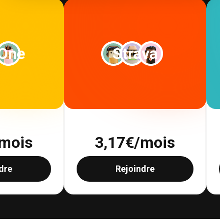
 One
Strava
mois
3,17
€/mois
dre
Rejoindre