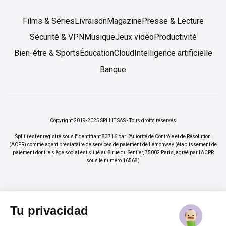
Films & Séries
Livraison
Magazine
Presse & Lecture
Sécurité & VPN
Musique
Jeux vidéo
Productivité
Bien-être & Sports
Éducation
Cloud
Intelligence artificielle
Banque
Copyright 2019-2025 SPLIIIT SAS - Tous droits réservés
Spliiit est enregistré sous l'identifiant 83716 par l’Autorité de Contrôle et de Résolution
(ACPR) comme agent prestataire de services de paiement de Lemonway (établissement de
paiement dont le siège social est situé au 8 rue du Sentier, 75002 Paris, agréé par l’ACPR
sous le numéro 16568)
Tu privacidad