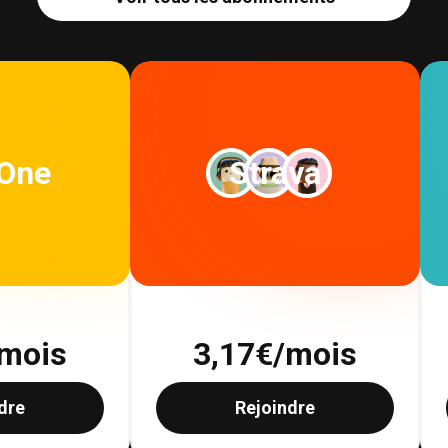
 One
Strava
mois
3,17
€/mois
dre
Rejoindre