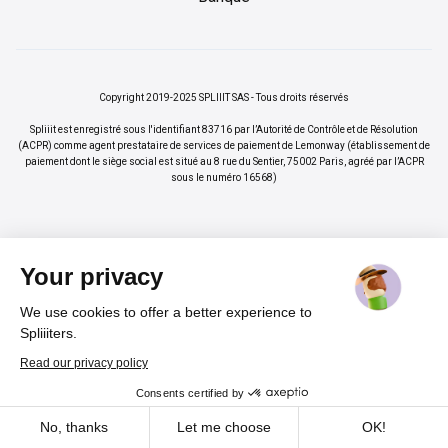
Copyright 2019-2025 SPLIIIT SAS - Tous droits réservés
Spliiit est enregistré sous l'identifiant 83716 par l’Autorité de Contrôle et de Résolution
(ACPR) comme agent prestataire de services de paiement de Lemonway (établissement de
paiement dont le siège social est situé au 8 rue du Sentier, 75002 Paris, agréé par l’ACPR
sous le numéro 16568)
Your privacy
We use cookies to offer a better experience to
×
Vos abonnements jusqu'à -70%
Rejoindre
Spliiiters.
%
Read our privacy policy
Consents certified by
Cadeau pour nos lecteurs
Cookies
No, thanks
Let me choose
OK!
Un code promo
-20 %