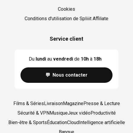
Cookies
Cookies
Conditions d'utilisation de Spliiit Affiliate
Service client
Du
lundi
au
vendredi
de
10h
à
18h
💬 Nous contacter
Films & Séries
Livraison
Magazine
Presse & Lecture
Sécurité & VPN
Musique
Jeux vidéo
Productivité
Bien-être & Sports
Éducation
Cloud
Intelligence artificielle
Banque