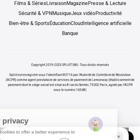
Films & Séries
Livraison
Magazine
Presse & Lecture
Sécurité & VPN
Musique
Jeux vidéo
Productivité
Bien-être & Sports
Éducation
Cloud
Intelligence artificielle
Banque
Copyright 2019-2025 SPLIIIT SAS - Tous droits réservés
Spliiit est enregistré sous l'identifiant 83716 par l’Autorité de Contrôle et de Résolution
(ACPR) comme agent prestataire de services de paiement de Lemonway (établissement de
paiement dont le siège social est situé au 8 rue du Sentier, 75002 Paris, agréé par l’ACPR
sous le numéro 16568)
Your privacy
We use cookies to offer a better experience to
×
Vos abonnements jusqu'à -70%
Rejoindre
Spliiiters.