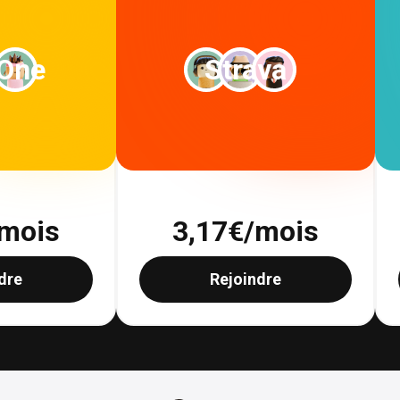
 One
Strava
mois
3,17
€/mois
dre
Rejoindre