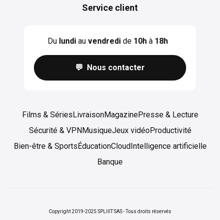
Service client
Du
lundi
au
vendredi
de
10h
à
18h
💬 Nous contacter
Films & Séries
Livraison
Magazine
Presse & Lecture
Sécurité & VPN
Musique
Jeux vidéo
Productivité
Bien-être & Sports
Éducation
Cloud
Intelligence artificielle
Banque
Copyright 2019-2025 SPLIIIT SAS - Tous droits réservés