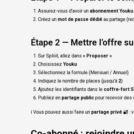
Assurez-vous d’avoir un
abonnement Youku 
Créez un
mot de passe dédié
au partage (r
Étape 2 — Mettre l’offre sur
Sur Spliiit, allez dans
« Proposer »
Choisissez
Youku
Sélectionnez la formule (Mensuel / Annuel)
Indiquez le nombre de places (jusqu’à
2
)
Ajoutez les identifiants dans le
coffre-fort Sp
Publiez en
partage public
pour recevoir de
ℹ️ Vous pouvez aussi faire un
partage privé
🔐 : 
Co-abonné : rejoindre u