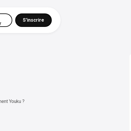
S'inscrire
r
ent Youku ?