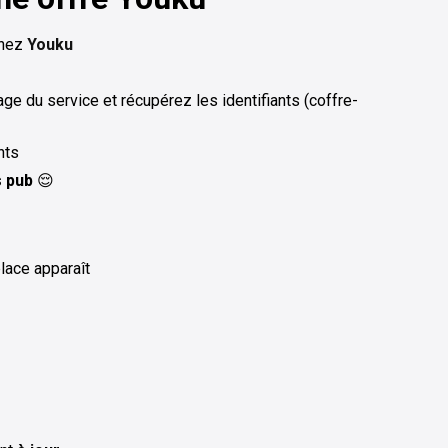
chez
Youku
age du service et récupérez les identifiants (coffre-
nts
 pub
😌
place apparaît