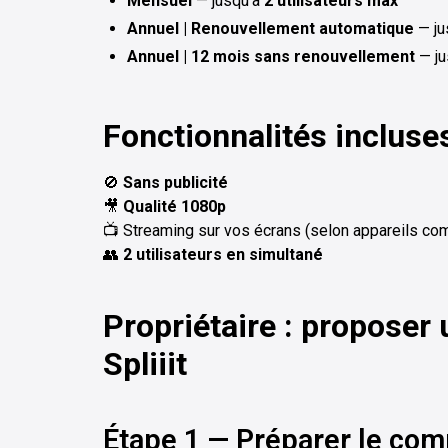
Mensuel
— jusqu’à
2 utilisateurs max
Annuel | Renouvellement automatique
— ju
Annuel | 12 mois sans renouvellement
— ju
Fonctionnalités inclus
🚫
Sans publicité
🎥
Qualité 1080p
📺 Streaming sur vos écrans (selon appareils co
👥
2 utilisateurs en simultané
Propriétaire : proposer
Spliiit
Étape 1 — Préparer le com