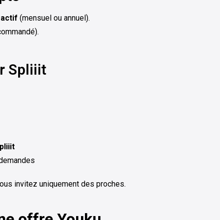
actif
(mensuel ou annuel).
ecommandé).
 Spliiit
liiit
s demandes
vous invitez uniquement des proches.
ne offre
Youku