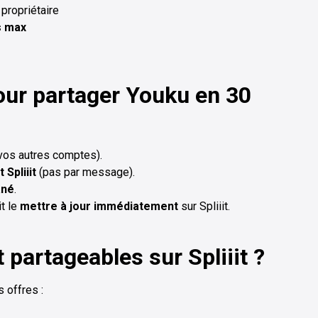
propriétaire
s max
our partager
Youku
en 30
 vos autres comptes).
 Spliiit
(pas par message).
ané
.
it le
mettre à jour immédiatement
sur Spliiit.
 partageables sur Spliiit ?
 offres :