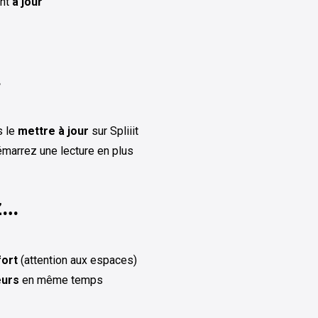
nt
à jour
…
s le
mettre à jour
sur Spliiit
émarrez une lecture en plus
z…
fort
(attention aux espaces)
eurs
en même temps