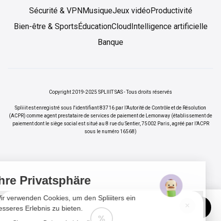
Sécurité & VPN
Musique
Jeux vidéo
Productivité
Bien-être & Sports
Éducation
Cloud
Intelligence artificielle
Banque
Copyright 2019-2025 SPLIIIT SAS - Tous droits réservés
Spliiit est enregistré sous l'identifiant 83716 par l’Autorité de Contrôle et de Résolution
(ACPR) comme agent prestataire de services de paiement de Lemonway (établissement de
paiement dont le siège social est situé au 8 rue du Sentier, 75002 Paris, agréé par l’ACPR
sous le numéro 16568)
Ihre Privatsphäre
Wir verwenden Cookies, um den Spliiiters ein
×
Vos abonnements jusqu'à -70%
Rejoindre
besseres Erlebnis zu bieten.
%