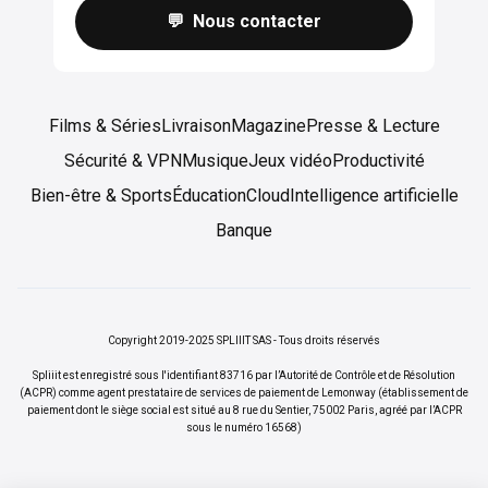
💬 Nous contacter
Films & Séries
Livraison
Magazine
Presse & Lecture
Sécurité & VPN
Musique
Jeux vidéo
Productivité
Bien-être & Sports
Éducation
Cloud
Intelligence artificielle
Banque
Copyright 2019-2025 SPLIIIT SAS - Tous droits réservés
Spliiit est enregistré sous l'identifiant 83716 par l’Autorité de Contrôle et de Résolution
(ACPR) comme agent prestataire de services de paiement de Lemonway (établissement de
paiement dont le siège social est situé au 8 rue du Sentier, 75002 Paris, agréé par l’ACPR
sous le numéro 16568)