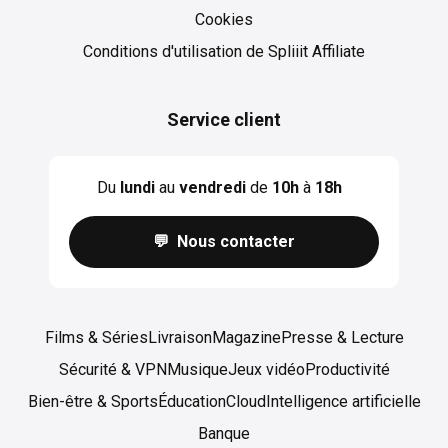
Cookies
Cookies
Conditions d'utilisation de Spliiit Affiliate
Service client
Du
lundi
au
vendredi
de
10h
à
18h
💬 Nous contacter
Films & Séries
Livraison
Magazine
Presse & Lecture
Sécurité & VPN
Musique
Jeux vidéo
Productivité
Bien-être & Sports
Éducation
Cloud
Intelligence artificielle
Banque