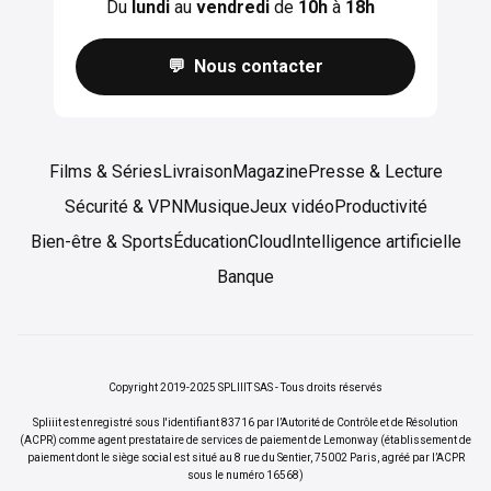
Du
lundi
au
vendredi
de
10h
à
18h
💬 Nous contacter
Films & Séries
Livraison
Magazine
Presse & Lecture
Sécurité & VPN
Musique
Jeux vidéo
Productivité
Bien-être & Sports
Éducation
Cloud
Intelligence artificielle
Banque
Copyright 2019-2025 SPLIIIT SAS - Tous droits réservés
Spliiit est enregistré sous l'identifiant 83716 par l’Autorité de Contrôle et de Résolution
(ACPR) comme agent prestataire de services de paiement de Lemonway (établissement de
paiement dont le siège social est situé au 8 rue du Sentier, 75002 Paris, agréé par l’ACPR
sous le numéro 16568)