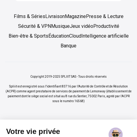
Films & Séries
Livraison
Magazine
Presse & Lecture
Sécurité & VPN
Musique
Jeux vidéo
Productivité
Bien-être & Sports
Éducation
Cloud
Intelligence artificielle
Banque
Copyright 2019-2025 SPLIIIT SAS - Tous droits réservés
Spliiit est enregistré sous l'identifiant 83716 par l’Autorité de Contrôle et de Résolution
(ACPR) comme agent prestataire de services de paiement de Lemonway (établissement de
paiement dont le siège social est situé au 8 rue du Sentier, 75002 Paris, agréé par l’ACPR
sous le numéro 16568)
Votre vie privée