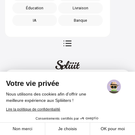
Éducation
Livraison
IA
Banque
Sommaire
Votre vie privée
Nous utilisons des cookies afin d'offrir une
Français
Vos abonnements jusqu'à -70%
Rejoindre
meilleure expérience aux Spliiiters !
Lire la politique de confidentialité
Consentements certifiés par
À propos
Cookies
Non merci
Je choisis
OK pour moi
Centre d'aide