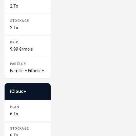
2 To
2 To
9,99 €/mois
Famille + Fitness+
iCloud+
6 To
6 To