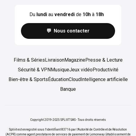
Du
lundi
au
vendredi
de
10h
à
18h
💬 Nous contacter
Films & Séries
Livraison
Magazine
Presse & Lecture
Sécurité & VPN
Musique
Jeux vidéo
Productivité
Bien-être & Sports
Éducation
Cloud
Intelligence artificielle
Banque
Copyright 2019-2025 SPLIIIT SAS - Tous droits réservés
Spliiit est enregistré sous l'identifiant 83716 par l’Autorité de Contrôle et de Résolution
(ACPR) comme agent prestataire de services de paiement de Lemonway (établissement de