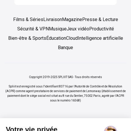
Films & Séries
Livraison
Magazine
Presse & Lecture
Sécurité & VPN
Musique
Jeux vidéo
Productivité
Bien-être & Sports
Éducation
Cloud
Intelligence artificielle
Banque
Copyright 2019-2025 SPLIIIT SAS - Tous droits réservés
Spliiit est enregistré sous l'identifiant 83716 par l’Autorité de Contrôle et de Résolution
(ACPR) comme agent prestataire de services de paiement de Lemonway (établissement de
paiement dont le siège social est situé au 8 rue du Sentier, 75002 Paris, agréé par l’ACPR
sous le numéro 16568)
Votre vie privée