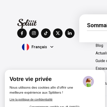
À pro
Sommai
Centre
Blog
Français
Actual
Guide 
Espac
Votre vie privée
Films & Séries
Livraison
Magazine
Presse & Lect
Nous utilisons des cookies afin d'offrir une
meilleure expérience aux Spliiiters !
Lire la politique de confidentialité
Consentements certifiés par