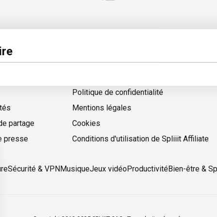
pos
Légal
re
 d'aide
Conditions générales d'utilisation
Politique de confidentialité
ités
Mentions légales
de partage
Cookies
Cookies
e presse
Conditions d'utilisation de Spliiit Affiliate
ure
Sécurité & VPN
Musique
Jeux vidéo
Productivité
Bien-être & Sp