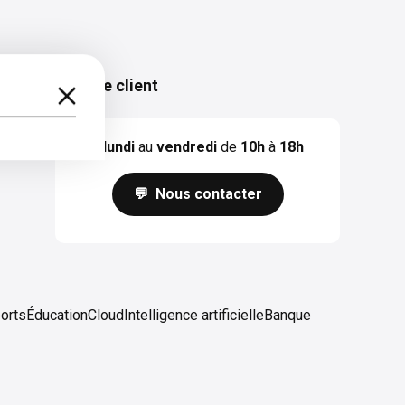
Service client
Du
lundi
au
vendredi
de
10h
à
18h
💬 Nous contacter
orts
Éducation
Cloud
Intelligence artificielle
Banque