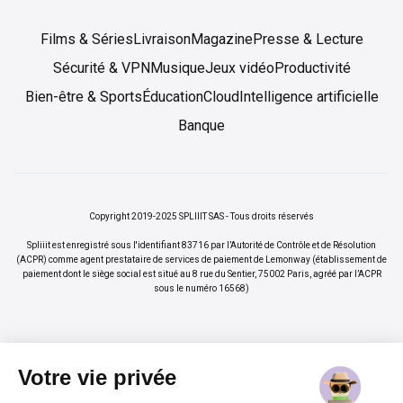
Films & Séries
Livraison
Magazine
Presse & Lecture
Sécurité & VPN
Musique
Jeux vidéo
Productivité
Bien-être & Sports
Éducation
Cloud
Intelligence artificielle
Banque
Copyright 2019-2025 SPLIIIT SAS - Tous droits réservés
Spliiit est enregistré sous l'identifiant 83716 par l’Autorité de Contrôle et de Résolution
(ACPR) comme agent prestataire de services de paiement de Lemonway (établissement de
paiement dont le siège social est situé au 8 rue du Sentier, 75002 Paris, agréé par l’ACPR
sous le numéro 16568)
Votre vie privée