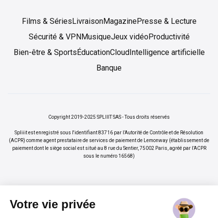
Films & Séries
Livraison
Magazine
Presse & Lecture
Sécurité & VPN
Musique
Jeux vidéo
Productivité
Bien-être & Sports
Éducation
Cloud
Intelligence artificielle
Banque
Copyright 2019-2025 SPLIIIT SAS - Tous droits réservés
Spliiit est enregistré sous l'identifiant 83716 par l’Autorité de Contrôle et de Résolution
(ACPR) comme agent prestataire de services de paiement de Lemonway (établissement de
paiement dont le siège social est situé au 8 rue du Sentier, 75002 Paris, agréé par l’ACPR
sous le numéro 16568)
Votre vie privée