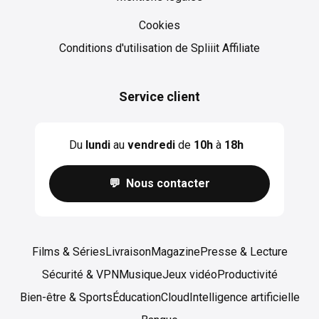
Cookies
Cookies
Conditions d'utilisation de Spliiit Affiliate
Service client
Du
lundi
au
vendredi
de
10h
à
18h
💬 Nous contacter
Films & Séries
Livraison
Magazine
Presse & Lecture
Sécurité & VPN
Musique
Jeux vidéo
Productivité
Bien-être & Sports
Éducation
Cloud
Intelligence artificielle