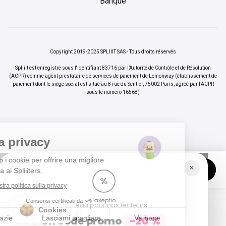
Banque
Copyright 2019-2025 SPLIIIT SAS - Tous droits réservés
Spliiit est enregistré sous l'identifiant 83716 par l’Autorité de Contrôle et de Résolution
(ACPR) comme agent prestataire de services de paiement de Lemonway (établissement de
paiement dont le siège social est situé au 8 rue du Sentier, 75002 Paris, agréé par l’ACPR
sous le numéro 16568)
La tua privacy
Utilizziamo i cookie per offrire una migliore
×
Vos abonnements jusqu'à -70%
Rejoindre
esperienza ai Spliiiters.
%
Leggi la nostra politica sulla privacy
Consensi certificati da
Cadeau pour nos lecteurs
Cookies
Un code promo
-20 %
No, grazie
Lasciami scegliere
Va bene