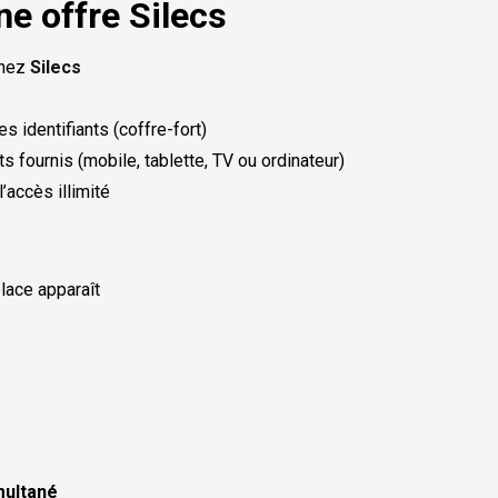
ne offre Silecs
chez
Silecs
s identifiants (coffre-fort)
s fournis (mobile, tablette, TV ou ordinateur)
’accès illimité
place apparaît
multané