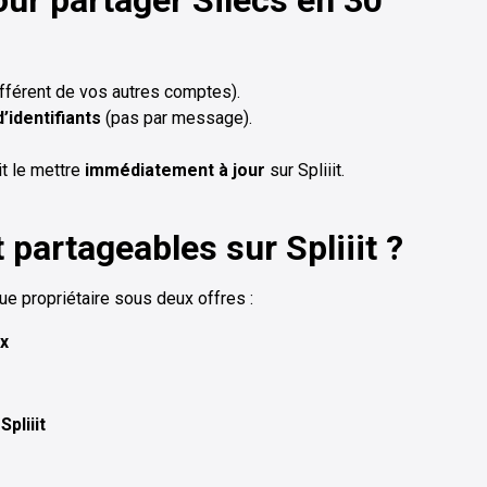
ur partager Silecs en 30
fférent de vos autres comptes).
’identifiants
(pas par message).
it le mettre
immédiatement à jour
sur Spliiit.
 partageables sur Spliiit ?
ue propriétaire sous deux offres :
ax
pliiit