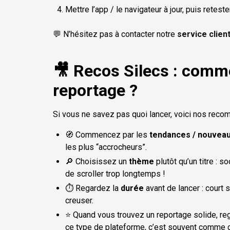
Mettre l’app / le navigateur à jour, puis reteste
💬 N’hésitez pas à contacter notre
service clien
🎥 Recos Silecs : comme
reportage ?
Si vous ne savez pas quoi lancer, voici nos reco
🧭 Commencez par les
tendances / nouvea
les plus “accrocheurs”.
🔎 Choisissez un
thème
plutôt qu’un titre : 
de scroller trop longtemps !
⏱️ Regardez la
durée
avant de lancer : court 
creuser.
⭐ Quand vous trouvez un reportage solide, re
ce type de plateforme, c’est souvent comme ç