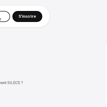
S'inscrire
r
ment SILECS ?