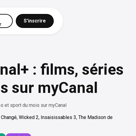
S'inscrire
r
l+ : films, séries
is sur myCanal
es et sport du mois sur myCanal
 Changé, Wicked 2, Insaisissables 3, The Madison de