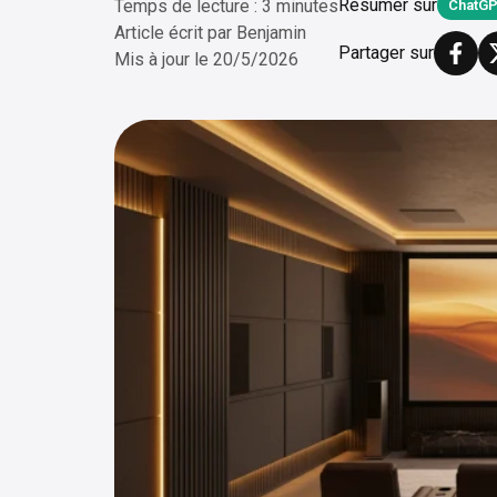
Résumer sur
Temps de lecture : 3 minutes
ChatG
Article écrit par
Benjamin
Partager sur
Mis à jour le
20/5/2026