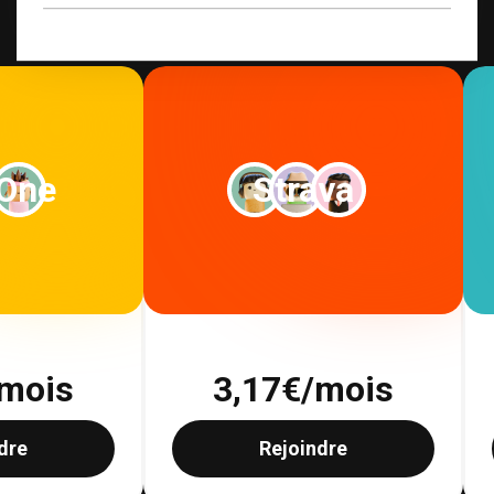
 One
Strava
mois
3,17
€/mois
dre
Rejoindre