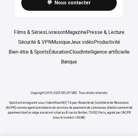
💬 Nous contacter
Films & Séries
Livraison
Magazine
Presse & Lecture
Sécurité & VPN
Musique
Jeux vidéo
Productivité
Bien-être & Sports
Éducation
Cloud
Intelligence artificielle
Banque
Copyright 2019-2025 SPLIIIT SAS - Tous droits réservés
Spliiit est enregistré sous l'identifiant 83716 par l’Autorité de Contrôle et de Résolution
(ACPR) comme agent prestataire de services de paiement de Lemonway (établissement de
paiement dont le siège social est situé au 8 rue du Sentier, 75002 Paris, agréé par l’ACPR
sous le numéro 16568)