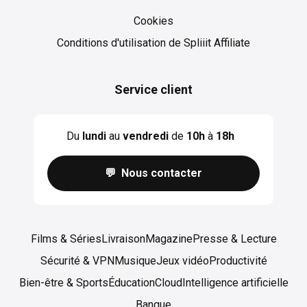
Cookies
Cookies
Conditions d'utilisation de Spliiit Affiliate
Service client
Du
lundi
au
vendredi
de
10h
à
18h
💬 Nous contacter
Films & Séries
Livraison
Magazine
Presse & Lecture
Sécurité & VPN
Musique
Jeux vidéo
Productivité
Bien-être & Sports
Éducation
Cloud
Intelligence artificielle
Banque