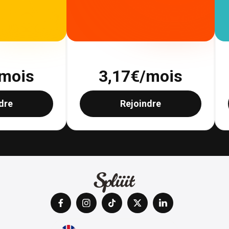
mois
3,17
€/mois
dre
Rejoindre