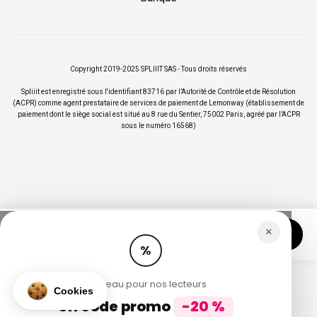
Copyright 2019-2025 SPLIIIT SAS - Tous droits réservés
Spliiit est enregistré sous l'identifiant 83716 par l’Autorité de Contrôle et de Résolution
(ACPR) comme agent prestataire de services de paiement de Lemonway (établissement de
paiement dont le siège social est situé au 8 rue du Sentier, 75002 Paris, agréé par l’ACPR
sous le numéro 16568)
Your privacy
We use cookies to offer a better experience to
×
Vos abonnements jusqu'à -70%
Rejoindre
Spliiiters.
%
Read our privacy policy
Consents certified by
Cadeau pour nos lecteurs
Cookies
Un code promo
-20 %
No, thanks
Let me choose
OK!